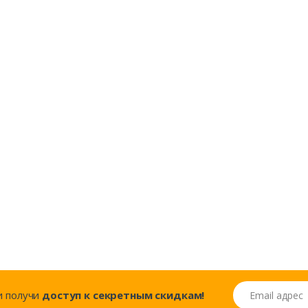
Email адрес
..и получи
доступ к секретным скидкам!