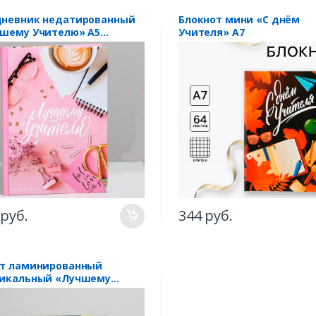
невник недатированный
Блокнот мини «С днём
шему Учителю» А5
Учителя» А7
овый
 руб.
344 руб.
т ламинированный
икальный «Лучшему
телю»