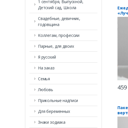
1 сентября, Выпускной,
Детский сад, Школа
Ежед
«Луч
роз
Свадебные, девичник,
годовщина
Коллегам, профессии
Парные, для двоих
Я русский
На заказ
Семья
459
Любовь
Прикольные надписи
Паке
Для беременных
верт
Учи
Знаки зодиака