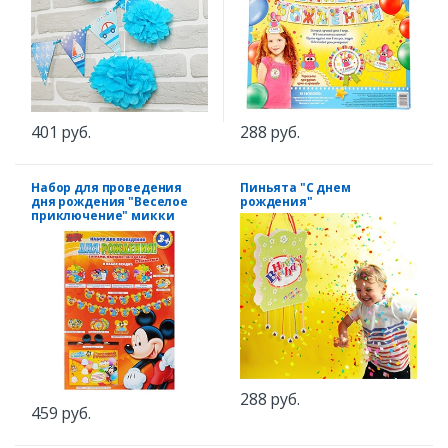
401 руб.
288 руб.
Набор для проведения
Пиньята "С днем
дня рождения "Веселое
рождения"
приключение" микки
288 руб.
459 руб.