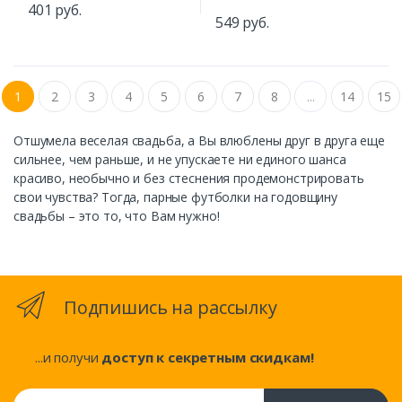
401 руб.
549 руб.
1
2
3
4
5
6
7
8
...
14
15
Отшумела веселая свадьба, а Вы влюблены друг в друга еще
сильнее, чем раньше, и не упускаете ни единого шанса
красиво, необычно и без стеснения продемонстрировать
свои чувства? Тогда, парные футболки на годовщину
свадьбы – это то, что Вам нужно!
Подпишись на рассылку
...и получи
доступ к секретным скидкам!
Email адрес