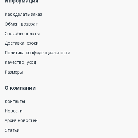
Информация
Как сделать заказ
Обмен, возврат
Способы оплаты
Доставка, сроки
Политика конфиденциальности
Качество, уход
Размеры
О компании
Контакты
Новости
Архив новостей
Статьи