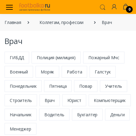
0
Главная
Коллегам, профессии
Врач
Врач
ГИБДД
Полиция (милиция)
Пожарный Мчс
Военный
Моряк
Работа
Галстук
Понедельник
Пятница
Повар
Учитель
Строитель
Врач
Юрист
Компьютерщик
Начальник
Водитель
Бухгалтер
Деньги
Менеджер