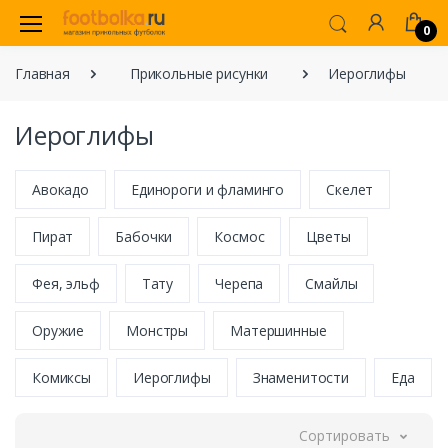
0
Главная
Прикольные рисунки
Иероглифы
Иероглифы
Авокадо
Единороги и фламинго
Скелет
Пират
Бабочки
Космоc
Цветы
Фея, эльф
Тату
Черепа
Смайлы
Оружие
Монстры
Матершинные
Комиксы
Иероглифы
Знаменитости
Еда
Сортировать