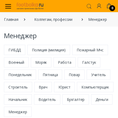
0
Главная
Коллегам, профессии
Менеджер
Менеджер
ГИБДД
Полиция (милиция)
Пожарный Мчс
Военный
Моряк
Работа
Галстук
Понедельник
Пятница
Повар
Учитель
Строитель
Врач
Юрист
Компьютерщик
Начальник
Водитель
Бухгалтер
Деньги
Менеджер