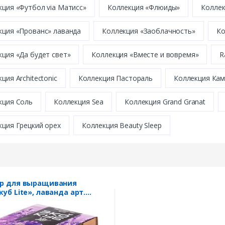
кция «Футбол via Матисс»
Коллекция «Флюиды»
Коллек
кция «Прованс» лаванда
Коллекция «Заоблачность»
Ко
кция «Да будет свет»
Коллекция «Вместе и вовремя»
R
ция Architectonic
Коллекция Пастораль
Коллекция Ка
кция Соль
Коллекция Sea
Коллекция Grand Granat
кция Грецкий орех
Коллекция Beauty Sleep
р для выращивания
куб Lite», лаванда арт.
.04