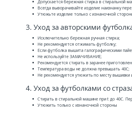
Допускается
бережная
стирка
в
стиральной
ма
В
сегда
выв
орачи
в
айте
изделие
наизнанку
пере
Утюжьте
изделие
только
с
изнаночной
сторон
3.
Уход
за
ав
торскими
футболк
Исключительно
бережная
ручная
стирка
;
Не
рекомендуется
отжимать
футболку
;
Если
футболка
в
ышита
галографическими
пай
Не
используйте
ЗАМАЧИ
В
АНИЕ
;
Рекомендуется
стирать
в
заранее
пригото
в
ле
Температура
воды
не
должна
прев
ышать
40С
;
Не
рекомендуется
утюжить
по
месту
вышив
ки
4.
Уход
за
футболками
со
страз
Стирать
в
стиральной
машине
при t
до
40С
.
Пе
Утюжить
только
с
изнаночной
стороны