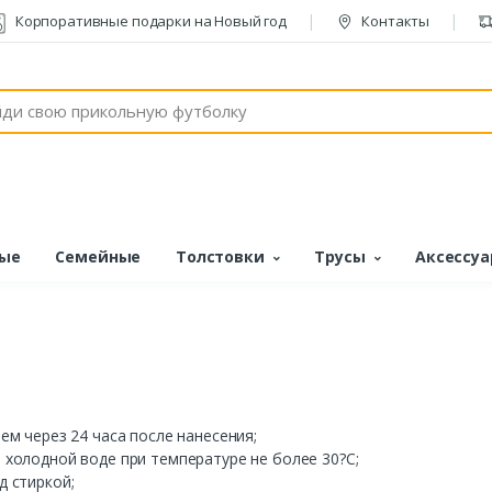
Корпоративные подарки на Новый год
Контакты
ые
Семейные
Толстовки
Трусы
Аксессу
чем
через
24
часа
после
нанесения
;
в
холодной
воде при
температуре
не
более
30?С;
д
стиркой
;