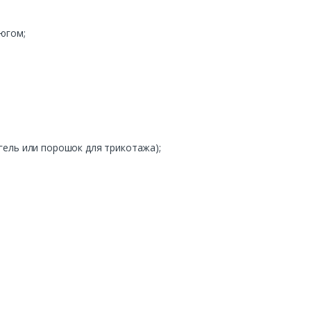
тюгом
;
:
гель
или
порошок
для
трикотажа
);