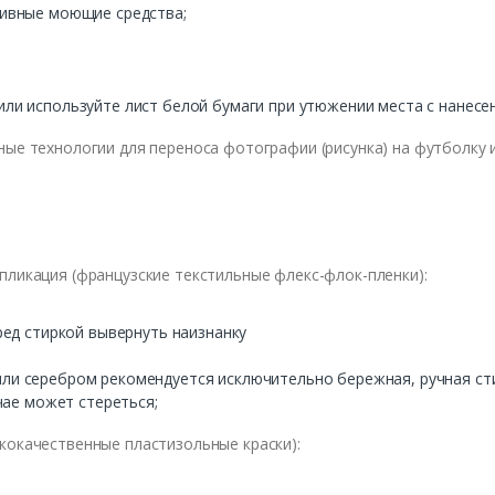
и
вные
моющие
средст
ва;
или
используйте
лист
белой
бумаги
при
утюжении
места
с
нанесе
ные
технологии
для
переноса
фотографии
(
рисунка
)
на
футболку
пликация
(
французские
текстильные
флекс-флок-пленки
):
ред
стиркой
выв
ернуть
наизнанку
или
серебром
рекомендуется
исключительно
бережная
,
ручная
ст
чае
может
стереться
;
кокачест
в
енные
пластизольные
краски
):