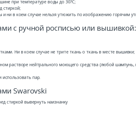
шине
при
температуре
воды
до
30?С;
д
стиркой
;
ы
и
ни
в
коем
случае
нельзя
утюжить
по
изображению
горячим
у
ами
с
ручной
росписью
или вышивкой
етками
.
Ни
в
коем
случае
не
трите
ткань
о
ткань
в
месте
вышив
ки
;
нном
раст
воре
нейтрального
моющего
средст
ва (
любой
шампунь
,
и
использо
вать пар.
ами
Swarovski
ред
стиркой
выв
ернуть
наизнанку