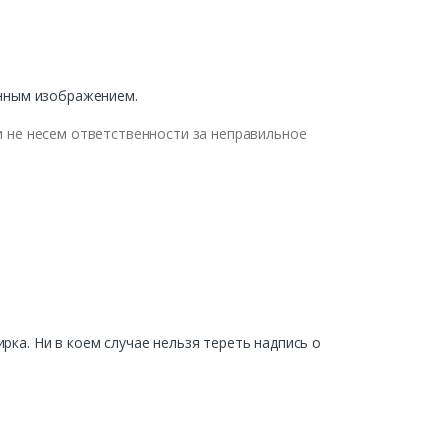
нным
изображением
.
и
не
несем
от
в
етст
в
енности
за
непра
в
ильное
ирка
.
Ни
в
коем
случае
нельзя
тереть
надпись
о