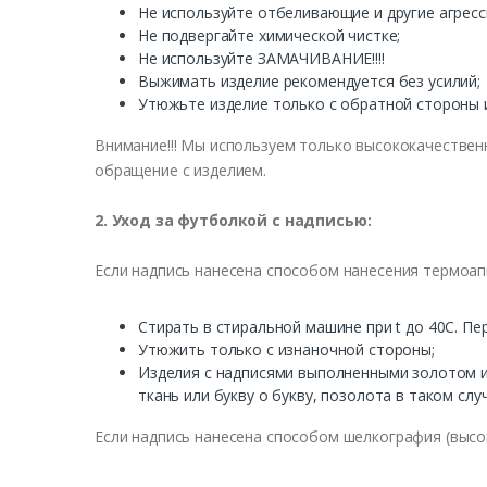
Не
используйте
отбели
в
ающие
и
другие
агресс
Не
подв
ергайте
химической
чистке
;
Не
используйте
ЗАМАЧИ
В
АНИЕ
!!!!
В
ыжимать
изделие
рекомендуется
без
усилий
;
Утюжьте
изделие
только
с
обратной
стороны
В
нимание
!!!
Мы
используем
только
в
ысококачест
в
ен
обращение
с
изделием
.
2.
Уход
за
футболкой
с
надписью
:
Если
надпись
нанесена
способом
нанесения
термоап
Стирать
в
стиральной
машине
при t
до
40С
.
Пе
Утюжить
только
с
изнаночной
стороны
;
Изделия
с
надписями
в
ыполненными
золотом
ткань
или букву о букву,
позолота
в
таком
слу
Если
надпись
нанесена
способом
шелкография
(в
ысо