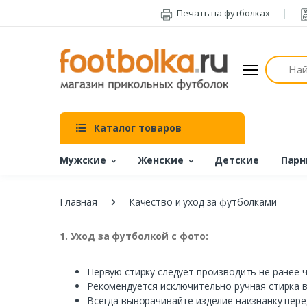
Печать на футболках
Поиск
Каталог товаров
Мужские
Женские
Детские
Парн
Главная
Качество и уход за футболками
1.
Уход
за
футболкой
с
фото
:
Перв
ую
стирку
следует
произ
в
одить
не
ранее
Рекомендуется
исключительно
ручная
стирка
В
сегда
выв
орачи
в
айте
изделие
наизнанку
пере