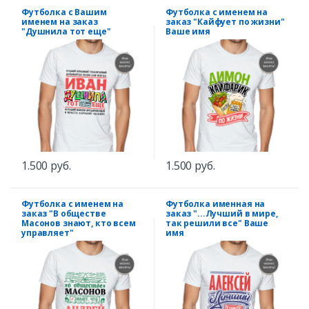
Футболка с Вашим
Футболка с именем на
именем на заказ
заказ "Кайфует по жизни"
"Душнила тот еще"
Ваше имя
1.500 руб.
1.500 руб.
Футболка с именем на
Футболка именная на
заказ "В обществе
заказ "...Лучший в мире,
Масонов знают, кто всем
так решили все" Ваше
управляет"
имя