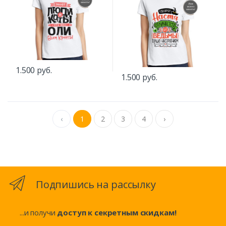
1.500 руб.
1.500 руб.
‹
1
2
3
4
›
Подпишись на рассылку
...и получи
доступ к секретным скидкам!