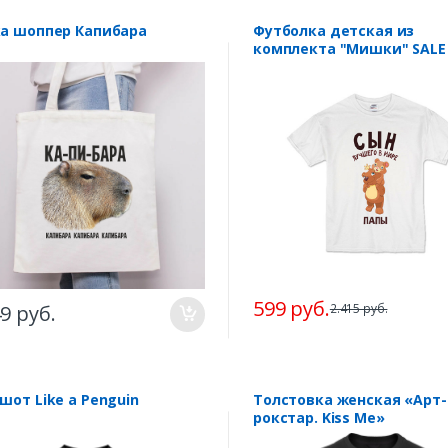
а шоппер Капибара
Футболка детская из
комплекта "Мишки" SALE
599 руб.
2.415 руб.
49 руб.
шот Like a Penguin
Толстовка женская «Арт-
рокстар. Kiss Me»