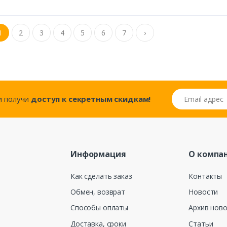
1
2
3
4
5
6
7
›
Email адрес
..и получи
доступ к секретным скидкам!
Информация
О компа
Как сделать заказ
Контакты
Обмен, возврат
Новости
Способы оплаты
Архив нов
Доставка, сроки
Статьи