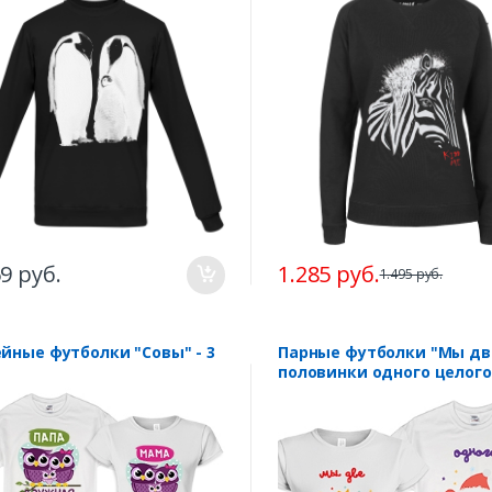
69 руб.
1.285 руб.
1.495 руб.
йные футболки "Совы" - 3
Парные футболки "Мы дв
половинки одного целого
хрюшки