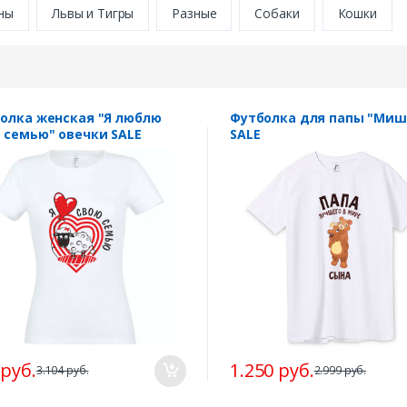
ны
Львы и Тигры
Разные
Собаки
Кошки
олка женская "Я люблю
Футболка для папы "Миш
 семью" овечки SALE
SALE
 руб.
1.250 руб.
3.104 руб.
2.999 руб.