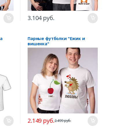
3.104 руб.
на
Парные футболки "Ежик и
вишенка"
2.149 руб.
2.499 руб.