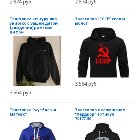
2.874 руб.
2.874 руб.
Толстовка кенгурушка
Толстовка "СССР" серп и
унисекс с Вашей датой
молот
(рождения) римские
цифры
3.564 руб.
3.564 руб.
Толстовка "Футбол via
Толстовка с капюшоном
Матисс"
"Хардкор" артикул
70177.30