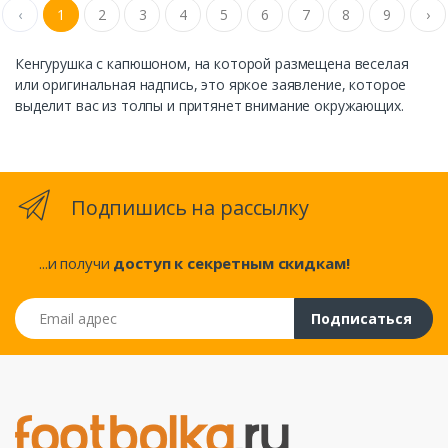
‹
1
2
3
4
5
6
7
8
9
›
Кенгурушка с капюшоном, на которой размещена веселая
или оригинальная надпись, это яркое заявление, которое
выделит вас из толпы и притянет внимание окружающих.
Подпишись на рассылку
...и получи
доступ к секретным скидкам!
Email адрес
Подписаться