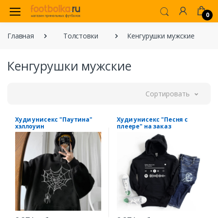
0
Главная
Толстовки
Кенгурушки мужские
Кенгурушки мужские
Сортировать
Худи унисекс "Паутина"
Худи унисекс "Песня с
хэллоуин
плеере" на заказ