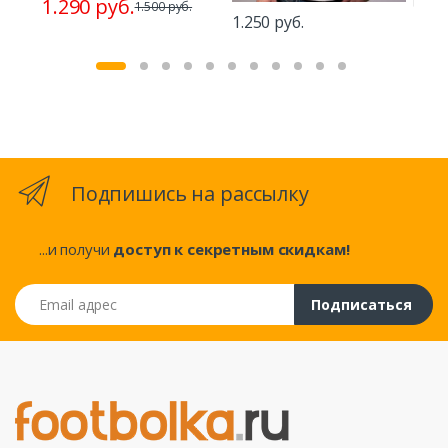
1.290 руб.
1.2
1.500 руб.
1.250 руб.
Подпишись на рассылку
...и получи
доступ к секретным скидкам!
Email адрес
Подписаться