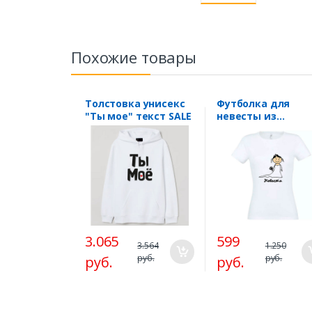
Похожие товары
Толстовка унисекс
Футболка для
"Ты мое" текст SALE
невесты из
комплекта "Жени
невеста" SALE
3.065
599
3.564
1.250
руб.
руб.
руб.
руб.