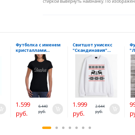
стиркой вывернуть наизнанку. По изображен
Футболка c именем
Свитшот унисекс
Ф
кристаллами
"Скандинавия"
"
х и
Сваровски "Dasha"
белый SALE
на
swarovski SALE
ро
1.599
1.999
9
6.440
2.644
руб.
руб.
руб.
руб.
р