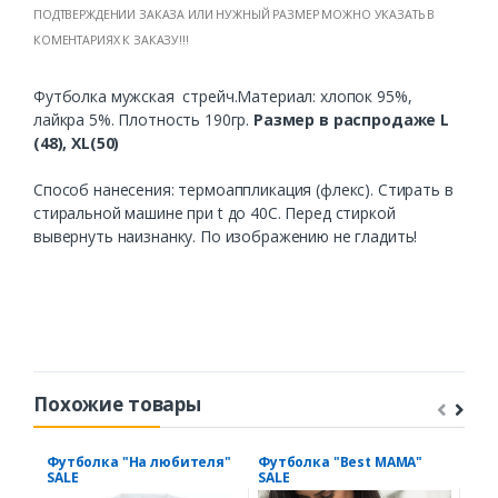
ПОДТВЕРЖДЕНИИ ЗАКАЗА ИЛИ НУЖНЫЙ РАЗМЕР МОЖНО УКАЗАТЬ В
КОМЕНТАРИЯХ К ЗАКАЗУ!!!
Футболка
мужская
стрейч
.
Материал
:
хлопок
95%,
лайкра
5%.
Плотность
190гр
.
Размер в распродаже L
(48), XL(50)
Способ нанесения:
термоаппликация
(
флекс
).
Стирать
в
стиральной
машине
при t
до
40С
.
Перед
стиркой
выв
ернуть
наизнанку
.
По
изображению
не
гладить
!
Похожие товары
Футболка "На любителя"
Футболка "Best MAMA"
Фут
SALE
SALE
зам
роз