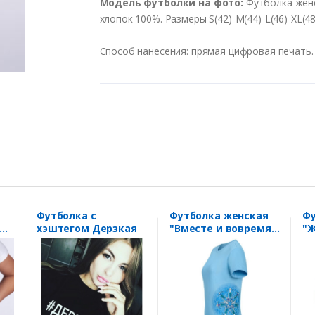
Модель футболки на фото:
Футболка женс
хлопок 100%. Размеры S(42)-M(44)-L(46)-XL(48
Способ нанесения: прямая цифровая печать.
Футболка с
Футболка женская
Фу
хэштегом Дерзкая
"Вместе и вовремя"
"Ж
артикул 70075.14
пе