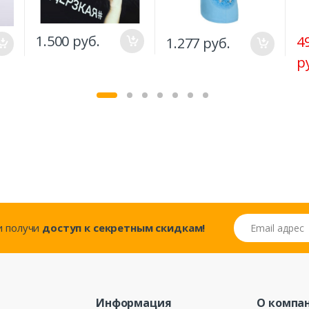
1.500 руб.
4
1.277 руб.
р
Email адрес
..и получи
доступ к секретным скидкам!
Информация
О компа