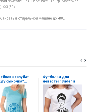
кая приталенная. Плотность 150гр. Материал
)-XXL(50).
 Стирать в стиральной машине до 40С.
тболка голубая
Футболка для
Футболка с
ду сыночка"
невесты "Bride" в
на заказ "К
чать
стиле тиффани
Ваше имя