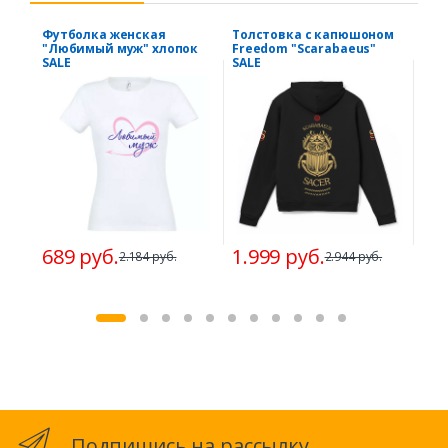
Футболка женская
Толстовка с капюшоном
Фут
"Любимый муж" хлопок
Freedom "Scarabaeus"
"Се
SALE
SALE
зам
SAL
689 руб.
1.999 руб.
2.184 руб.
2.944 руб.
68
Подпишись на рассылку