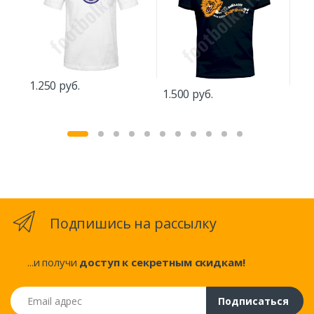
1.250 руб.
1.500 руб.
1.2
Подпишись на рассылку
...и получи
доступ к секретным скидкам!
Email адрес
Подписаться