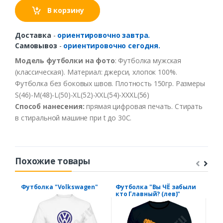
В корзину
Доставка
-
ориентировочно завтра.
Самовывоз
-
ориентировочно сегодня.
Модель футболки на фото
: Футболка мужская
(классическая). Материал: джерси, хлопок 100%.
Футболка без боковых швов. Плотность 150гр. Размеры
S(46)-M(48)-L(50)-XL(52)-XXL(54)-XXXL(56)
Способ нанесения:
прямая цифровая печать. Стирать
в стиральной машине при t до 30С.
Похожие товары
Футболка "Volkswagen"
Футболка "Вы ЧЁ забыли
Фут
кто Главный? (лев)"
оши