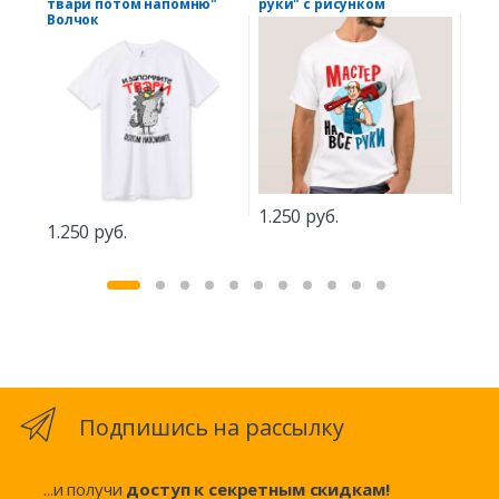
твари потом напомню"
руки" с рисунком
фот
Волчок
1.250 руб.
1.
1.250 руб.
Подпишись на рассылку
...и получи
доступ к секретным скидкам!