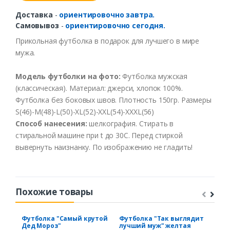
Доставка
-
ориентировочно завтра.
Самовывоз
-
ориентировочно сегодня.
Прикольная футболка в подарок для лучшего в мире
мужа.
Модель футболки на фото:
Футболка мужская
(классическая). Материал: джерси, хлопок 100%.
Футболка без боковых швов. Плотность 150гр. Размеры
S(46)-M(48)-L(50)-XL(52)-XXL(54)-XXXL(56)
Способ нанесения:
шелкография. Стирать в
стиральной машине при t до 3
0С. Перед стиркой
вывернуть наизнанку. По изображению не гладить!
Похожие товары
Футболка "Самый крутой
Футболка "Так выглядит
Фут
Дед Мороз"
лучший муж" желтая
Рус