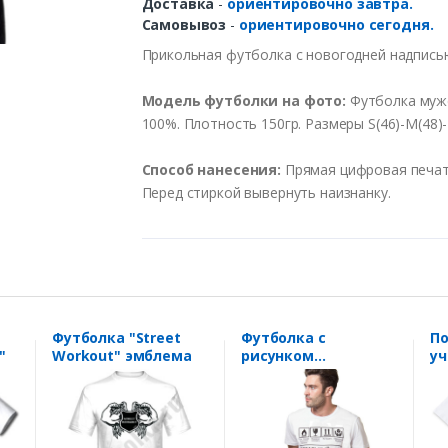
Доставка
-
ориентировочно завтра.
Самовывоз
-
ориентировочно сегодня.
Прикольная футболка с новогодней надпись
Модель футболки на фото:
Футболка мужс
100%. Плотность 150гр. Размеры S(46)-M(48)-L
Способ нанесения:
Прямая цифровая печать
Перед стиркой вывернуть наизнанку.
я
Футболка "Street
Футболка с
По
"
Workout" эмблема
рисунком
у
"Идельный
Те
мужчина" этикетка
д
уч