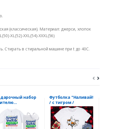
ю.
кая (классическая). Материал: джерси, хлопок
(50)-XL(52)-XXL(54)-XXXL(56)
. Стирать в стиральной машине при t до 40С.
дарочный набор
Футболка "Наливай!
Футболка "
чителю
/ с тигром /
High Energy
хнологии для
евочек "Лучший
итель"