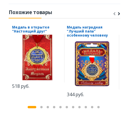
Похожие товары
Медаль в открытке
Медаль наградная
Фот
"Настоящий друг"
"Лучший папа"
"Св
особенному человеку
518 руб.
574
344 руб.