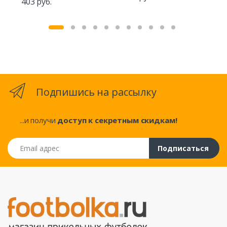
403 руб.
74
Подпишись на рассылку
...и получи
доступ к секретным скидкам!
Email адрес
Подписаться