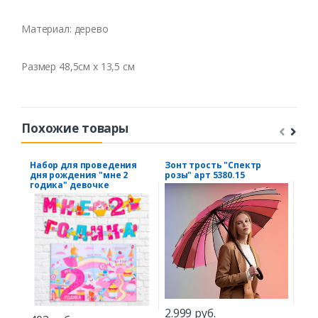
Материал: дерево
Размер 48,5см х 13,5 см
Похожие товары
Набор для проведения
Зонт трость "Спектр
Хол
дня рождения "мне 2
розы" арт 5380.15
акв
годика" девочке
2.999 руб.