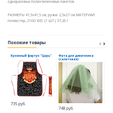
одноразовых полиэтиленовых пакетов.
РАЗМЕРЫ 41,5х41,5 см; ручки: 2,5х27 см МАТЕРИАЛ
полиэстер, 210D ВЕС (1 ШТ.) 37,20 г
Похожие товары
Кухонный фартук "Царь"
Фата для девичника
Сум
(салатовая)
735 руб.
1.1
748 руб.