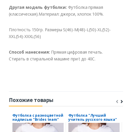
Другая модель футболки:
Футболка прямая
(классическая).Материал: джерси, хлопок 100%.
Плотность 150гр. Размеры S(46)-M(48)-L(50)-XL(52)-
XXL(54)-XXXL(56)
Способ
нанесения
:
Прямая цифровая печать.
Стирать
в
стиральной
машине
при t
до
40С
.
Похожие товары
Футболка с разноцветной
Футболка "Лучший
Фут
надписью "Brides team"
учитель русского языка"
Mon