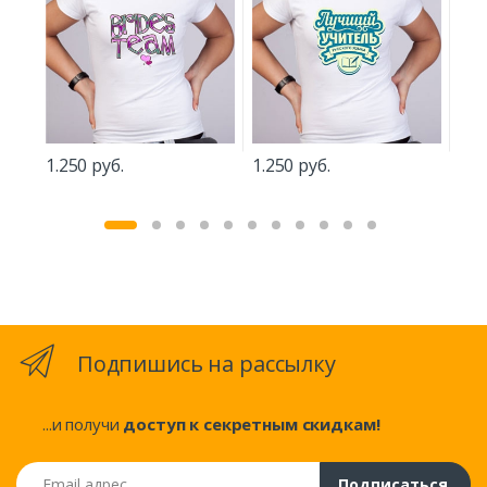
1.250 руб.
1.250 руб.
1.5
Подпишись на рассылку
...и получи
доступ к секретным скидкам!
Email адрес
Подписаться