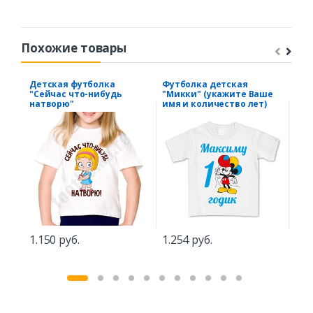
Похожие товары
Детская футболка
Футболка детская
Фут
"Сейчас что-нибудь
"Микки" (укажите Ваше
нач
натворю"
имя и количество лет)
1.2
1.150 руб.
1.254 руб.