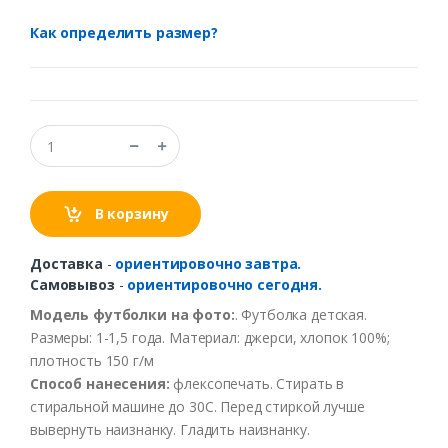
Как определить размер?
В корзину
Доставка
-
ориентировочно завтра.
Самовывоз
-
ориентировочно сегодня.
Модель
футболки
на
фото
:
.
Футболка
детская
.
Размеры
: 1-1,5 года.
Материал
:
джерси
,
хлопок
100%;
плотность
150 г/м
Способ
нанесения
:
флексопечать
.
Стирать
в
стиральной
машине
до
30С
.
Перед
стиркой
лучше
выв
ернуть
наизнанку
.
Гладить
наизнанку
.