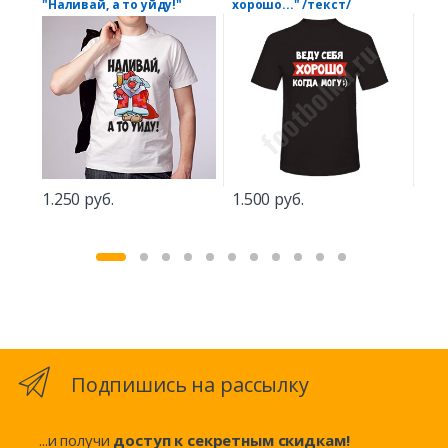
"Наливай, а то уйду!"
хорошо..." /текст/
"На
Гер
1.250 руб.
1.500 руб.
1.2
Подпишись на рассылку
...и получи
доступ к секретным скидкам!