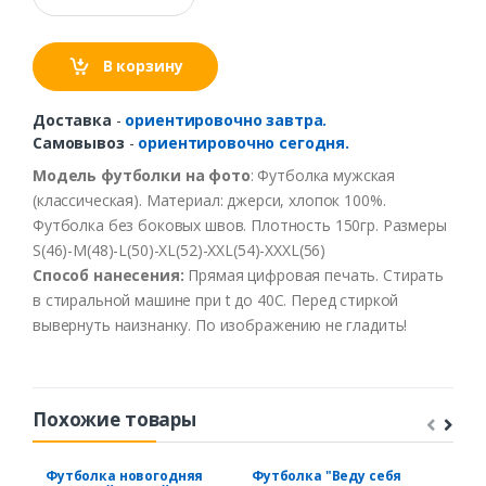
В корзину
Доставка
-
ориентировочно завтра.
Самовывоз
-
ориентировочно сегодня.
Модель
футболки
на
фото
:
Футболка
мужская
(
классическая
).
Материал
:
джерси
,
хлопок
100%.
Футболка
без
боко
в
ых
швов.
Плотность
150гр
.
Размеры
S(46)-M(48)-L(50)-XL(52)
-XXL
(54)
-XXXL
(56)
Способ
нанесения
:
Прямая цифровая печать.
Стирать
в
стиральной
машине
при t
до
40С
.
Перед
стиркой
вывернуть
наизнанку
.
По
изображению
не
гладить
!
Похожие товары
Футболка новогодняя
Футболка "Веду себя
Фут