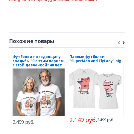
Похожие товары
Футболки на годовщину
Парные футболки
Фут
свадьбы "Я с этим парнем,
"SuperMan and FlyLady" pig
кот
с этой девчонкой" 40 лет
2.149 руб.
2.
2.499 руб.
2.499 руб.