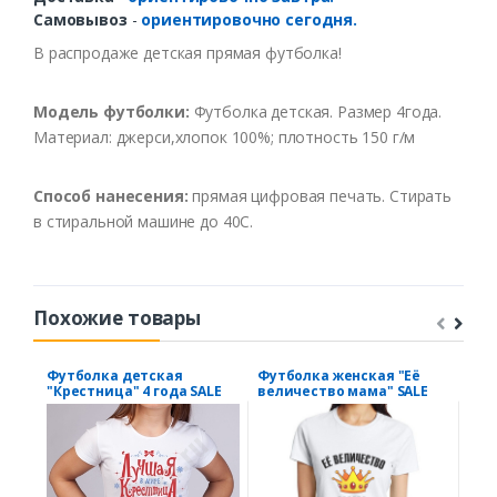
Самовывоз
-
ориентировочно сегодня.
В распродаже детская прямая футболка!
Модель футболки:
Футболка детская. Размер 4года.
Материал: джерси,хлопок 100%; плотность 150 г/м
Способ нанесения:
прямая цифровая печать. Стирать
в стиральной машине до 40С.
Похожие товары
Футболка детская
Футболка женская "Её
Фут
"Крестница" 4 года SALE
величество мама" SALE
сва
чел