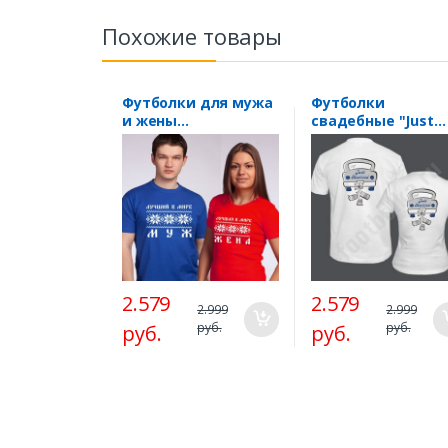
Похожие товары
Футболки для мужа
Футболки
и жены
свадебные "Just
"Скандинавия"
Married" (с
машинкой)
2.579
2.579
2.999
2.999
руб.
руб.
руб.
руб.