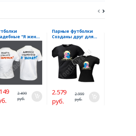
утболки
Парные футболки
Парные фу
адебные "Я женат
Созданы друг для
"Лучший т
Я замужем
друга
подарок - э
твалите)"
.149
2.579
2.149
2.499
2.999
2.
руб.
уб.
руб.
ру
руб.
руб.