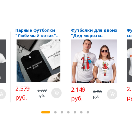
Парные футболки
Футболки для двоих
Ф
"Любимый котик"
"Дед мороз и
св
текст
снегурочка" в
/ 
красном
(о
2.579
2
2.149
2.999
2.499
руб.
руб.
р
руб.
руб.