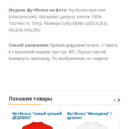
Модель футболки на фото:
Футболка мужская
(классическая). Материал: джерси, хлопок 100%.
Плотность 150гр. Размеры S(46)-M(48)-L(50)-XL(52)-
XXL(54)-XXXL(56)
Способ нанесения:
Прямая цифровая печать. Стирать
в стиральной машине при t до 40С. Перед стиркой
вывернуть наизнанку. По изображению не гладить!
Похожие товары
Футболка "Самый лучший
Футболка "Менеджер" /
Фут
ДЕДУШКА"
дракон/
луч
пое