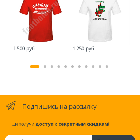
1.500 руб.
1.250 руб.
1.2
Подпишись на рассылку
...и получи
доступ к секретным скидкам!
Email адрес