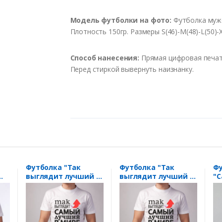
Модель футболки на фото:
Футболка мужс
Плотность 150гр. Размеры S(46)-M(48)-L(50)-X
Способ нанесения:
Прямая цифровая печать
Перед стиркой вывернуть наизнанку.
Футболка "Так
Футболка "Так
Фу
выглядит лучший в
выглядит лучший в
"
мире юрист"
мире юрист"
к
стрелка
стрелка
ру