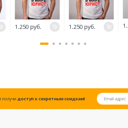
1
1.250 руб.
1.250 руб.
Email адрес
..и получи
доступ к секретным скидкам!