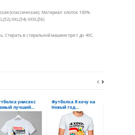
кая (классическая). Материал: хлопок 100%.
L(52)-XXL(54)-XXXL(56)
. Стирать в стиральной машине при t до 40С.
тболка унисекс
Футболка Я хочу на
Футболка "За что
Самый лучший
Новый год
меня любят
лассный
безлимитный QR
за все" тиг
ководитель" перо
код