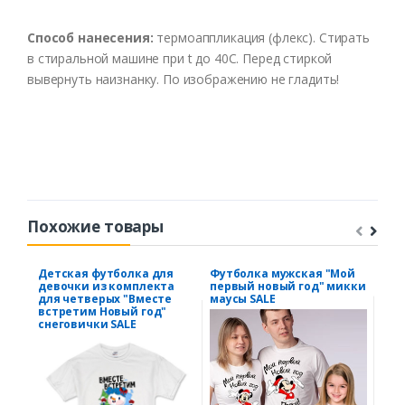
Способ нанесения:
термоаппликация (флекс). Стирать
в стиральной машине при t до 40С. Перед стиркой
вывернуть наизнанку. По изображению не гладить!
Похожие товары
Детская футболка для
Футболка мужская "Мой
Фут
девочки из комплекта
первый новый год" микки
"Вс
для четверых "Вместе
маусы SALE
в с
встретим Новый год"
снеговички SALE