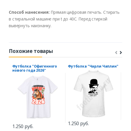
Способ нанесения:
Прямая цифровая печать. Стирать
в стиральной машине при t до 40С. Перед стиркой
вывернуть наизнанку.
Похожие товары
Футболка "Офигенного
Футболка "Чарли Чаплин"
Фут
нового года 2026"
Wan
1.250 руб.
1.250 руб.
1.5