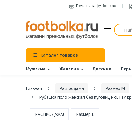
Печать на футболках
Поиск
Каталог товаров
Мужские
Женские
Детские
Парн
Главная
Распродажа
Размер M
Рубашка поло женская без пуговиц PRETTY кр
РАСПРОДАЖА!
Размер L