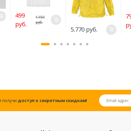
499
7
1.150
руб.
руб.
р
5.770 руб.
Email адрес
..и получи
доступ к секретным скидкам!