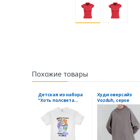
Похожие товары
Детская из набора
Худи оверсайз
"Хоть полсвета
Vozduh, серое
обойди.." сын
снеговички 8
летSALE