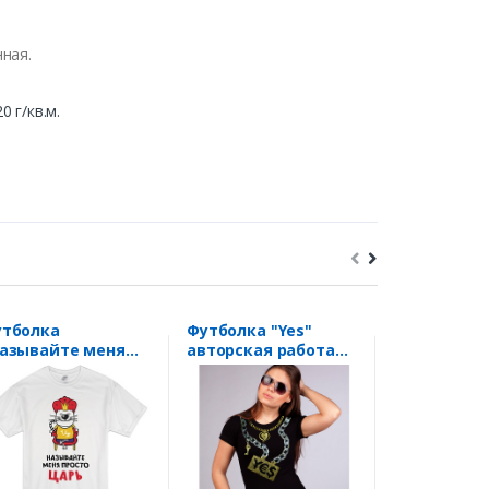
нная.
0 г/кв.м.
утболка
Футболка "Yes"
Футболка ж
азывайте меня
авторская работа
"Super Wife
осто Царь" SALE
ТАЕЛ SALE
жена SALE