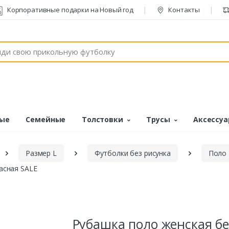
Корпоративные подарки на Новый год
Контакты
ые
Семейные
Толстовки
Трусы
Аксессу
Размер L
Футболки без рисунка
Поло
асная SALE
Рубашка поло женская бе