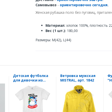
Самовывоз
-
ориентировочно сегодня.
Женская
рубашка
поло
без
пуго
в
иц
, притале
Материал
:
хлопок
100%,
плотность
22
В
ес
(1
шт
.):
180,00
Размеры: M(42), L(44)
Детская футболка
Ветровка мужская
Ф
для девочки из
MISTRAL, арт. 1842
"Н
комплекта для
пр
четверых "Вместе
встретим Новый
год" снеговички
SALE