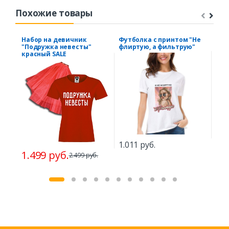
Похожие товары
Набор на девичник
Футболка с принтом "Не
Фут
"Подружка невесты"
флиртую, а фильтрую"
"Са
красный SALE
рук
1.011 руб.
1.2
1.499 руб.
2.499 руб.