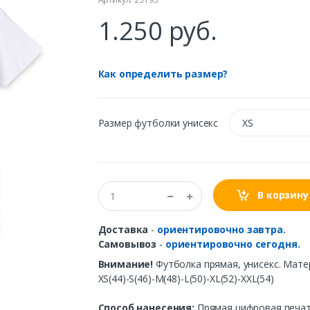
1.250 руб.
Как определить размер?
Размер футболки унисекс
XS
В корзину
Доставка
-
ориентировочно завтра.
Самовывоз
-
ориентировочно сегодня.
Внимание!
Футболка прямая, унисекс. Мате
XS(44)-S(46)-M(48)-L(50)-XL(52)-XXL(54)
Способ нанесения:
Прямая цифровая печать