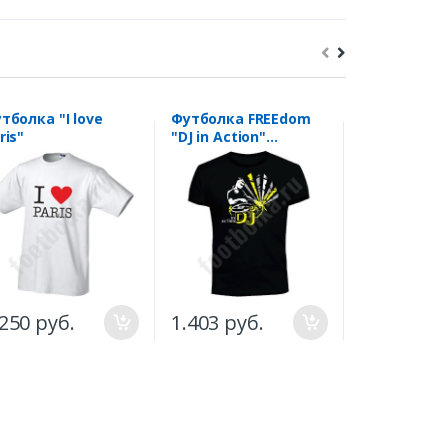
тболка "I love
Футболка FREEdom
Футболка "
ris"
"DJ in Action"
выглядит 
светится в УФ
мире пожа
стрелка
.250 руб.
1.403 руб.
1.250 руб