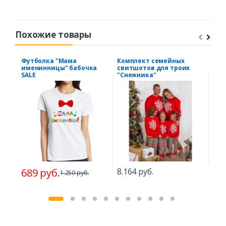
Похожие товары
Футболка "Мама
Комплект семейных
Тол
именинницы" бабочка
свитшотов для троих
SALE
"Снежника"
3.5
689 руб.
8.164 руб.
1.250 руб.