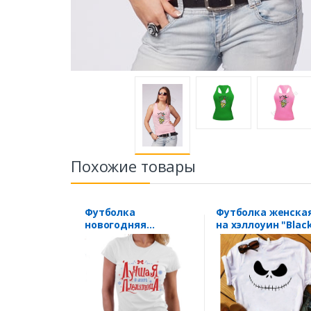
Похожие товары
Футболка
Футболка женска
новогодняя
на хэллоуин "Black
"Племянница"
Face"