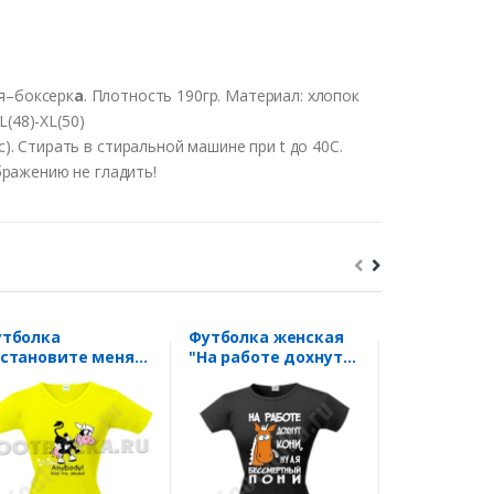
я–боксерк
а
.
Плотность
190гр
.
Материал
:
хлопок
L(48)-XL(50)
с
).
Стирать
в
стиральной
машине
при t
до
40С
.
бражению
не
гладить
!
утболка
Футболка женская
Футболка с
становите меня"
"На работе дохнут
надписью 
рия Extreme Cow
кони.." пони
учитель по
призванию