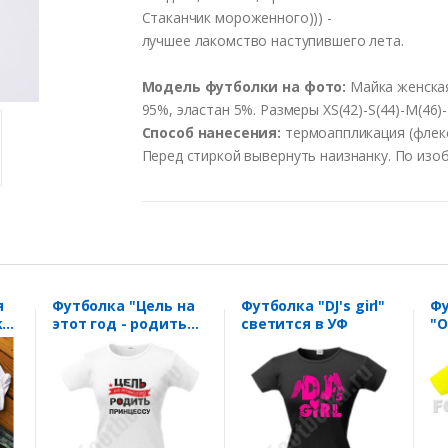
Стаканчик
мороженного
))) -
лучшее
лакомст
во
наступи
в
шего
лета
.
Модель
футболки
на
фото
:
Майка
женска
95%,
эластан
5%.
Размеры
XS
(42)-S(44)-M(46)-
Способ
нанесения
:
термоаппликация
(
флек
Перед
стиркой
выв
ернуть
наизнанку
.
По
изо
я
Футболка "Цель на
Футболка "DJ's girl"
Ф
этот год - родить
светится в УФ
"О
принцессу"
се