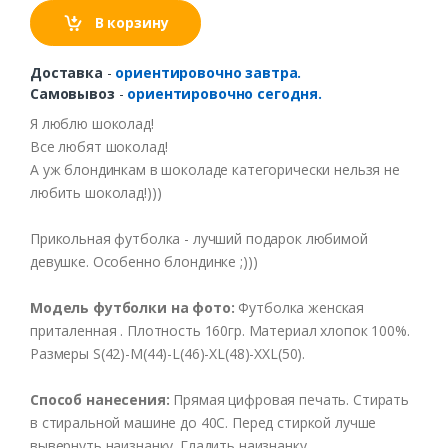
В корзину
Доставка
-
ориентировочно завтра.
Самовывоз
-
ориентировочно сегодня.
Я
люблю
шоколад
!
Все
любят
шоколад
!
А
уж
блондинкам
в
шоколаде
категорически
нельзя
не
любить
шоколад
!)))
Прикольная
футболка
-
лучший
подарок
любимой
девушке.
Особенно
блондинке
;)))
Модель
футболки
на
фото
:
Футболка
женская
приталенная
.
Плотность
160гр
.
Материал
хлопок
100%.
Размеры
S(42)-M(44)-L(46)-XL(48)-XXL(50).
Способ
нанесения
:
Прямая цифровая печать.
Стирать
в
стиральной
машине
до
40С
.
Перед
стиркой
лучше
вывернуть
наизнанку
.
Гладить
наизнанку
.