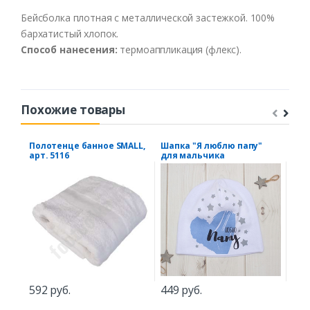
Бейсболка плотная с металлической застежкой. 100%
бархатистый хлопок.
Способ нанесения:
термоаппликация (флекс).
Похожие товары
Полотенце банное SMALL,
Шапка "Я люблю папу"
Фле
арт. 5116
для мальчика
Гб
592 руб.
449 руб.
1.1