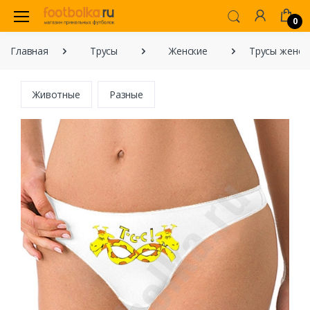
0
Главная
Трусы
Женские
Трусы женски
Животные
Разные