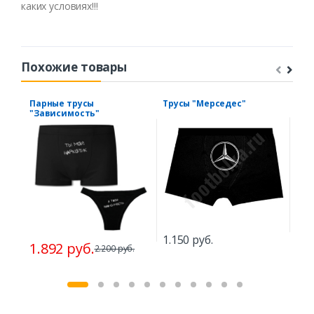
каких условиях!!!
Похожие товары
Парные трусы
Трусы "Мерседес"
Тру
"Зависимость"
о с
1.150 руб.
1.892 руб.
1.1
2.200 руб.