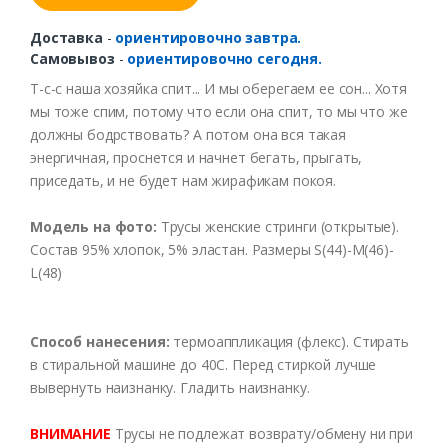
Доставка
-
ориентировочно завтра.
Самовывоз
-
ориентировочно сегодня.
Т-с-с наша хозяйка спит... И мы оберегаем ее сон... Хотя
мы тоже спим, потому что если она спит, то мы что же
должны бодрствовать? А потом она вся такая
энергичная, проснется и начнет бегать, прыгать,
приседать, и не будет нам жирафикам покоя.
Модель на фото:
Трусы женские стринги (открытые).
Состав 95% хлопок, 5% эластан. Размеры S(44)-M(46)-
L(48)
Способ нанесения:
термоаппликация (флекс). Стирать
в стиральной машине до 40С. Перед стиркой лучше
вывернуть наизнанку. Гладить наизнанку.
ВНИМАНИЕ
Трусы не подлежат возврату/обмену ни при