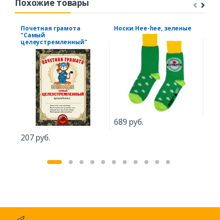
Похожие товары
Почетная грамота
Носки Hee-hee, зеленые
Под
"Самый
сва
целеустремленный"
год
689 руб.
207 руб.
3.