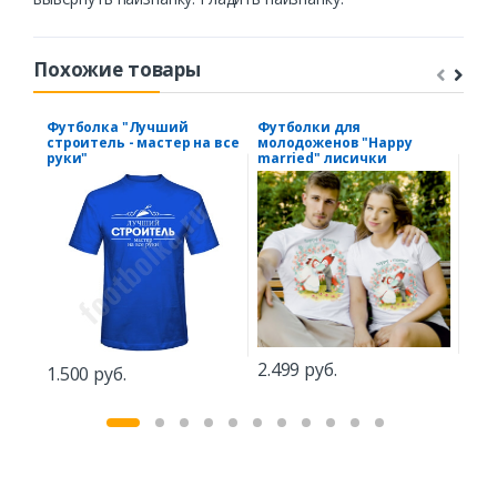
Похожие товары
Футболка "Лучший
Футболки для
Муж
строитель - мастер на все
молодоженов "Happy
над
руки"
married" лисички
игр
2.499 руб.
1.5
1.500 руб.