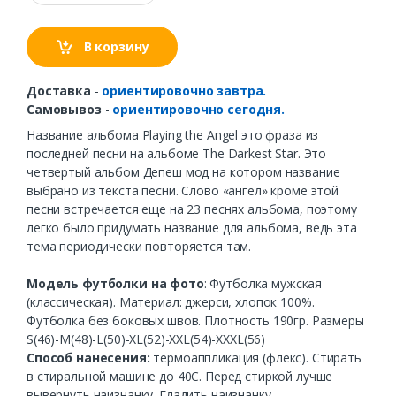
В корзину
Доставка
-
ориентировочно завтра.
Самовывоз
-
ориентировочно сегодня.
Название альбома Playing the Angel это фраза из
последней песни на альбоме The Darkest Star. Это
четвертый альбом Депеш мод на котором название
выбрано из текста песни. Слово «ангел» кроме этой
песни встречается еще на 23 песнях альбома, поэтому
легко было придумать название для альбома, ведь эта
тема периодически повторяется там.
Модель футболки на фото
: Футболка мужская
(классическая). Материал: джерси, хлопок 100%.
Футболка без боковых швов. Плотность 190гр. Размеры
S(46)-M(48)-L(50)-XL(52)-XXL(54)-XXXL(56)
Способ нанесения:
термоаппликация (флекс). Стирать
в стиральной машине до 40С. Перед стиркой лучше
вывернуть наизнанку. Гладить наизнанку.