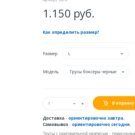
1.150 руб.
Как определить размер?
Размер
L
Модель
Трусы боксеры черные
В корзину
Доставка
-
ориентировочно завтра.
Самовывоз
-
ориентировочно сегодня.
Трусы
с
оригинальной
надписью
-
прикольны