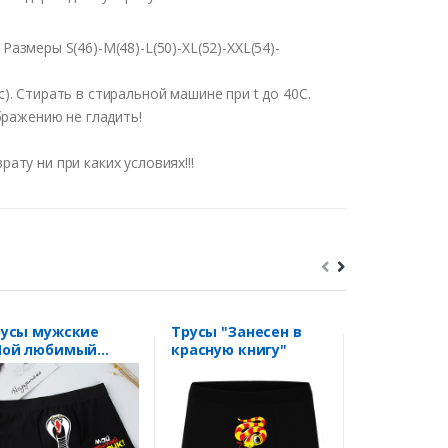
 Размеры S(46)-M(48)-L(50)-XL(52)-XXL(54)-
. Стирать в стиральной машине при t до 40С.
бражению не гладить!
ату ни при каких условиях!!!
русы мужские
Трусы "Занесен в
Трусы жен
Мой любимый
красную книгу"
"Свинтуля"
брик"