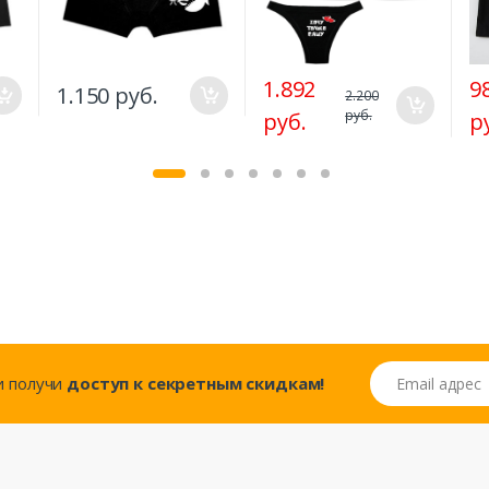
1.892
9
1.150 руб.
2.200
руб.
руб.
р
Email адрес
..и получи
доступ к секретным скидкам!