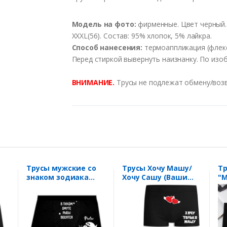
Модель
на
фото
:
фирменные
. Цвет черный.
XXXL(56). Состав: 95% хлопок, 5% лайкра.
Способ нанесения:
термоаппликация (флекс)
Перед стиркой вывернуть наизнанку. По изо
ВНИМАНИЕ.
Трусы не подлежат обмену/возвр
Трусы мужские со
Трусы Хочу Машу/
Т
знаком зодиака
Хочу Сашу (Ваши
"
"Рыбы"
имена)
ко