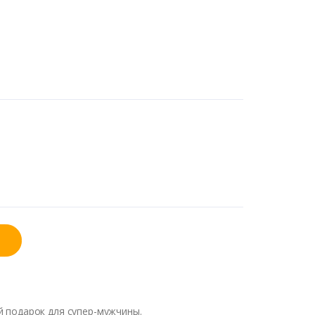
й
подарок
для
супер-мужчины
.