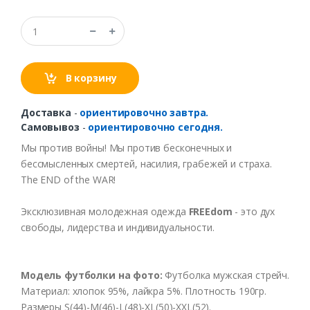
В корзину
Доставка
-
ориентировочно завтра.
Самовывоз
-
ориентировочно сегодня.
Мы против войны! Мы против бесконечных и
бессмысленных смертей, насилия, грабежей и страха.
The END of the WAR!
Эксклюзивная молодежная одежда
FREEdom
- это дух
свободы, лидерства и индивидуальности.
Модель футболки на фото:
Футболка мужская стрейч.
Материал: хлопок 95%, лайкра 5%. Плотность 190гр.
Размеры S(44)-M(46)-L(48)-XL(50)-XXL(52).