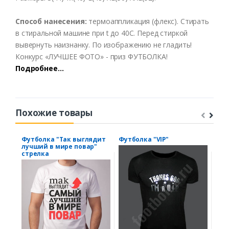
Способ нанесения:
термоаппликация (флекс). Стирать
в стиральной машине при t до 40С. Перед стиркой
вывернуть наизнанку. По изображению не гладить!
Конкурс «ЛУЧШЕЕ ФОТО» - приз ФУТБОЛКА!
Подробнее…
Похожие товары
Футболка "Так выглядит
Футболка "VIP"
Фут
лучший в мире повар"
Оди
стрелка