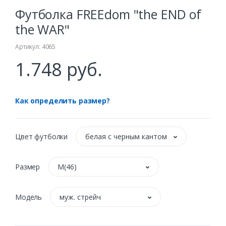
Футболка FREEdom "the END of
the WAR"
Артикул: 4065
1.748 руб.
Как определить размер?
Цвет футболки
белая с черным кантом
Размер
M(46)
Модель
муж. стрейч