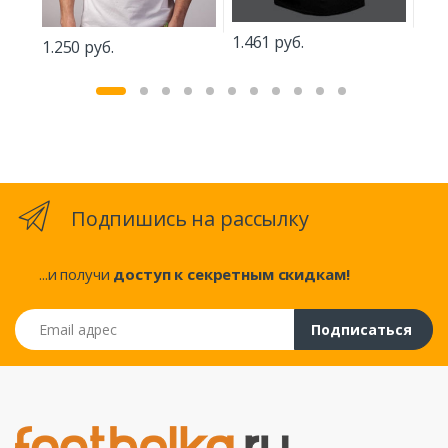
1.2
1.461 руб.
1.250 руб.
Подпишись на рассылку
...и получи
доступ к секретным скидкам!
Email адрес
Подписаться