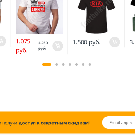
1.075
1.500 руб.
3
1.250
руб.
руб.
Email адрес
..и получи
доступ к секретным скидкам!