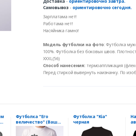
Доставка
-
ориентировочно завтра.
Самовывоз
-
ориентировочно сегодня.
Зарплатама
нет!
Работама
нет!
Насяйника
гамно
!
Модель
футболки
на
фото
:
Футболка
муж
100%.
Футболка
без боковых швов.
Плотнос
XXXL(56)
Способ
нанесения
:
термоаппликация
(
флек
Перед
стиркой
вывернуть
наизнанку
.
По
изо
ем
Футболка "Его
Футболка "Kia"
На
величество" (Ваше
черная
а
имя)
ло
на