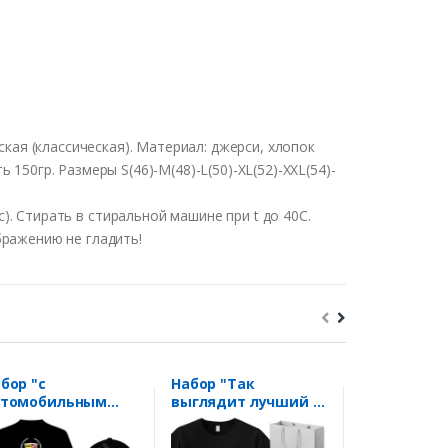
ская
(
классическая
).
Материал
:
джерси
,
хлопок
ть
150гр
.
Размеры
S(46)-M(48)-L(50)-XL(52)-XXL(54)-
с
).
Стирать
в
стиральной
машине
при t
до
40С
.
бражению
не
гладить
!
бор "с
Набор "Так
Футболка "
втомобильным
выглядит лучший в
системног
готипом Сadillac"
мире строитель"
администр
 заказ