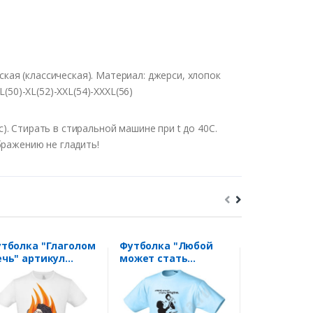
кая (классическая). Материал: джерси, хлопок
(50)-XL(52)-XXL(54)-XXXL(56)
. Стирать в стиральной машине при t до 40С.
бражению не гладить!
тболка "Глаголом
Футболка "Любой
Футболка "
чь" артикул
может стать
армия всех
168.60
отцом..."
сильней"