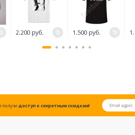
2.200 руб.
1.500 руб.
1
Email адрес
..и получи
доступ к секретным скидкам!