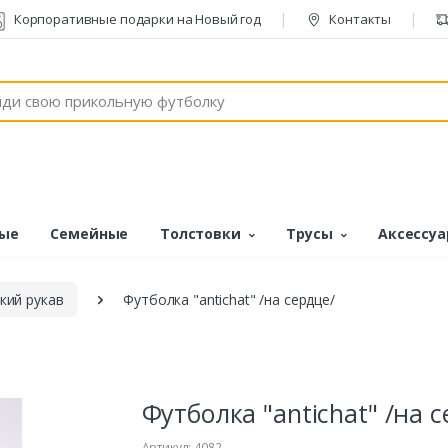
Корпоративные подарки на Новый год
Контакты
ые
Семейные
Толстовки
Трусы
Аксессу
кий рукав
Футболка "antichat" /на сердце/
Футболка "antichat" /на 
Артикул: 4082