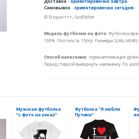
Доставка
-
ориентировочно завтра.
Самовывоз
-
ориентировочно сегодня.
© Егорыч+++, Godfather
Модель футболки на фото:
Футболка мужс
100%. Плотность 150гр. Размеры S(46)-M(48)-L
Способ нанесения:
термоаппликация (флекс)
Перед стиркой вывернуть наизнанку. По изо
Мужская футболка
Футболка "Я люблю
Фу
"с фото на заказ"
Путина"
же
70