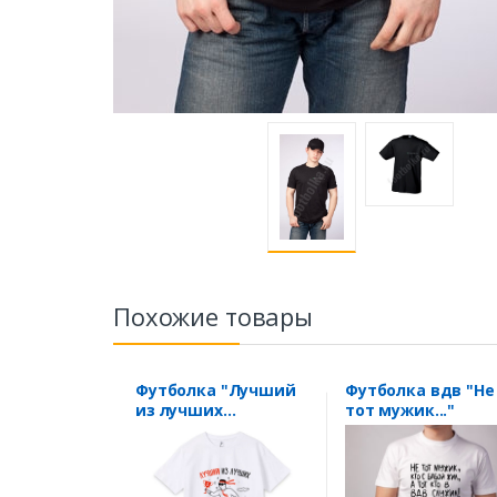
Похожие товары
Футболка "Лучший
Футболка вдв "Не
из лучших
тот мужик..."
Полицейский"