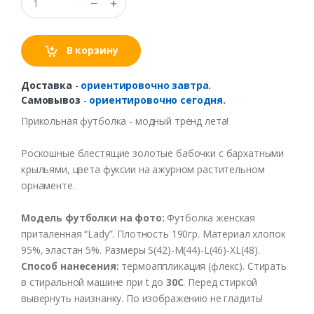
В корзину
Доставка
-
ориентировочно завтра.
Самовывоз
-
ориентировочно сегодня.
Прикольная
футболка
-
модный
тренд
лета
!
Роскошные
блестящие
золотые
бабочки
с
бархатными
крыльями
, цвета
фуксии
на
ажурном
растительном
орнаменте
.
Модель
футболки
на
фото
:
Футболка
женская
приталенная
“Lady”.
Плотность
190гр
.
Материал
хлопок
95%,
эластан
5%.
Размеры
S(42)-M(44)-L(46)-XL(48).
Способ
нанесения
:
термоаппликация (флекс).
Стирать
в
стиральной
машине
при t
до
30С
.
Перед
стиркой
выв
ернуть
наизнанку
.
По
изображению
не
гладить
!