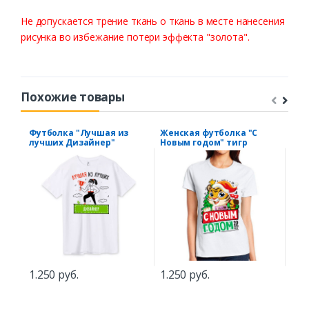
Не
допускается
трение
ткань
о
ткань
в
месте
нанесения
рисунка
во
избежание
потери
эффекта
"
золота
".
Похожие товары
Футболка "Лучшая из
Женская футболка "С
Фут
лучших Дизайнер"
Новым годом" тигр
чел
наз
1.250 руб.
1.250 руб.
1.5