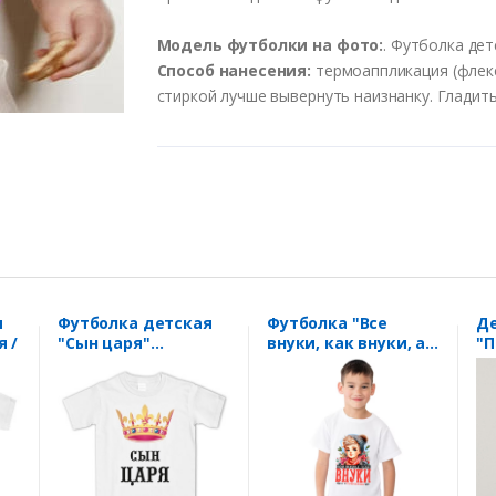
Модель
футболки
на
фото
:
.
Футболка
дет
Способ
нанесения
:
термоаппликация
(
флек
стиркой
лучше
выв
ернуть
наизнанку
.
Гладит
я
Футболка детская
Футболка "Все
Де
я /
"Сын царя"
внуки, как внуки, а я
"П
полноцвет
суперзвезда"