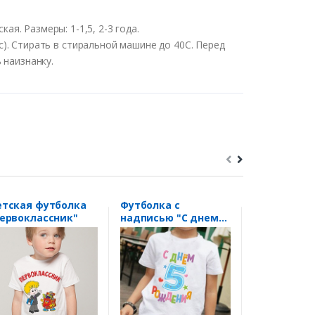
ская
.
Размеры
: 1-1,5, 2-3 года.
с
).
Стирать
в
стиральной
машине
до
40С
.
Перед
ь
наизнанку
.
тская футболка
Футболка с
Боди "Queen
ервоклассник"
надписью "С днем
World"
рождения 5 лет"