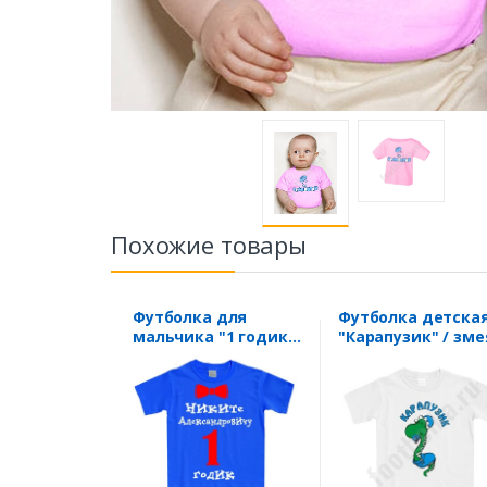
Похожие товары
Футболка для
Футболка детска
мальчика "1 годик"
"Карапузик" / зме
с Вашим именем и
отчеством